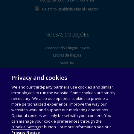
Código de conduta de funcionários
Relatório igualdade salarial Pearson
NOSSAS SOLUÇÕES
Aprendendo a lingua inglesa
Escolas de línguas
Governo
Ensino Superior
Privacy and cookies
Corporate Solutions
Clinical Assessment
We and our third-party partners use cookies and similar
technologies to run the website. Some cookies are strictly
necessary. We also use optional cookies to provide a
more personalized experience, improve the way our
Política de privacidade
websites work and support our marketing operations.
Optional cookies will only be set with your consent. You
can manage your cookie preferences through the
This website uses cookies. Continuing to use this website gives
"Cookie Settings" button. For more information see our
consent to cookies being used.
Privacy Notice