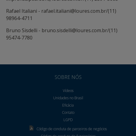
Rafael Italiani - rafael.italiani@loures.com.br/(11)
98964-4711
Bruno Sisdelli - bruno.sisdelli@loures.com.br/(11)
95474-7780
SOBRE NÓS
Vídeos
Unidades no Brasil
Eficácia
Contato
LGPD
Código de conduta de parceiros de negócios