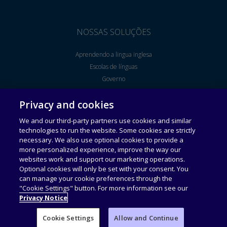
NOSSAS SOLUÇÕES
Aprendendo a lingua inglesa
Escolas de línguas
Governo
Ensino Superior
Privacy and cookies
Corporate Solutions
Clinical Assessment
We and our third-party partners use cookies and similar
technologies to run the website. Some cookies are strictly
necessary. We also use optional cookies to provide a
more personalized experience, improve the way our
Política de privacidade
websites work and support our marketing operations.
Optional cookies will only be set with your consent. You
can manage your cookie preferences through the
This website uses cookies. Continuing to use this website gives
"Cookie Settings" button. For more information see our
consent to cookies being used.
Privacy Notice
Cookie Settings
Allow and Continue