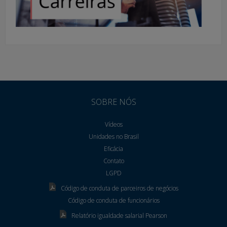
SOBRE NÓS
Vídeos
Unidades no Brasil
Eficácia
Contato
LGPD
Código de conduta de parceiros de negócios
Código de conduta de funcionários
Relatório igualdade salarial Pearson